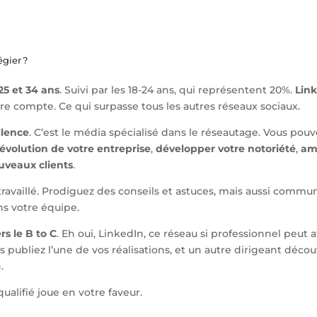
égier ?
25 et 34 ans
. Suivi par les 18-24 ans, qui représentent 20%.
Link
dre compte.
Ce qui surpasse tous les autres réseaux sociaux.
llence
. C’est le média spécialisé dans le réseautage. Vous pou
volution de votre entreprise
,
développer votre notoriété
,
am
veaux clients
.
travaillé. Prodiguez des conseils et astuces, mais aussi commun
s votre équipe.
rs le B to C
. Eh oui, LinkedIn, ce réseau si professionnel peut a
publiez l’une de vos réalisations, et un autre dirigeant découvre
n.
qualifié joue en votre faveur.